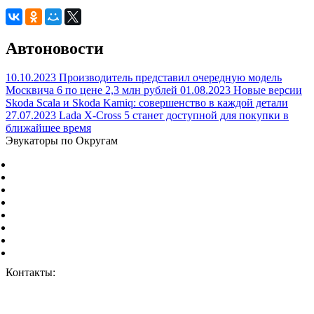
Автоновости
10.10.2023
Производитель представил очередную модель
Москвича 6 по цене 2,3 млн рублей
01.08.2023
Новые версии
Skoda Scala и Skoda Kamiq: совершенство в каждой детали
27.07.2023
Lada X-Cross 5 станет доступной для покупки в
ближайшее время
Эвукаторы по Округам
Центральный Федеральный округ
Северо-Западный Федеральный округ
Южный Федеральный округ
Северо-Кавказский Федеральный округ
Приволжский Федеральный округ
Уральский Федеральный округ
Сибирский Федеральный округ
Дальневосточный Федеральный округ
Контакты:
г. Москва, ул. Дорожная 8к1.
+7 (926) 959-02-50
vizvat@vizvat-evakuator.ru