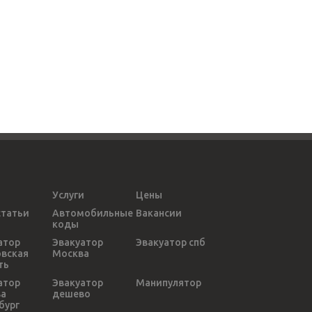
Услуги
Цены
статьи
Автомобильные
Вакансии
коды
атор
Эвакуатор
Эвакуатор спб
вская
Москва
ть
атор
Эвакуатор
Манипулятор
ва
дешево
бург