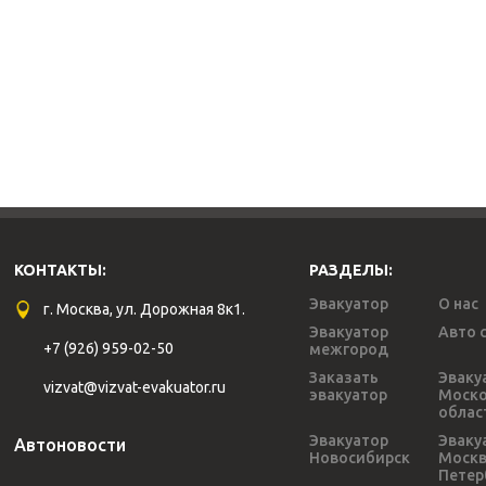
КОНТАКТЫ:
РАЗДЕЛЫ:
Эвакуатор
О нас
г. Москва, ул. Дорожная 8к1.
Эвакуатор
Авто 
+7 (926) 959-02-50
межгород
Заказать
Эваку
vizvat@vizvat-evakuator.ru
эвакуатор
Моско
облас
Эвакуатор
Эваку
Автоновости
Новосибирск
Моск
Петер