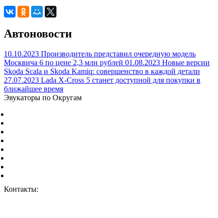
Автоновости
10.10.2023
Производитель представил очередную модель
Москвича 6 по цене 2,3 млн рублей
01.08.2023
Новые версии
Skoda Scala и Skoda Kamiq: совершенство в каждой детали
27.07.2023
Lada X-Cross 5 станет доступной для покупки в
ближайшее время
Эвукаторы по Округам
Центральный Федеральный округ
Северо-Западный Федеральный округ
Южный Федеральный округ
Северо-Кавказский Федеральный округ
Приволжский Федеральный округ
Уральский Федеральный округ
Сибирский Федеральный округ
Дальневосточный Федеральный округ
Контакты:
г. Москва, ул. Дорожная 8к1.
+7 (926) 959-02-50
vizvat@vizvat-evakuator.ru