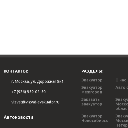
КОНТАКТЫ:
РАЗДЕЛЫ:
Эвакуатор
О нас
г. Москва, ул. Дорожная 8к1.
Эвакуатор
Авто 
+7 (926) 959-02-50
межгород
Заказать
Эваку
vizvat@vizvat-evakuator.ru
эвакуатор
Моско
облас
Эвакуатор
Эваку
Автоновости
Новосибирск
Моск
Петер