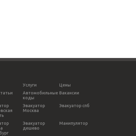
Услуги
Цены
статьи
Автомобильные
Вакансии
коды
атор
Эвакуатор
Эвакуатор спб
вская
Москва
ть
атор
Эвакуатор
Манипулятор
ва
дешево
бург