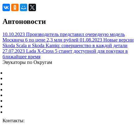
Автоновости
10.10.2023
Производитель представил очередную модель
Москвича 6 по цене 2,3 млн рублей
01.08.2023
Новые версии
Skoda Scala и Skoda Kamiq: совершенство в каждой детали
27.07.2023
Lada X-Cross 5 станет доступной для покупки в
ближайшее время
Эвукаторы по Округам
Центральный Федеральный округ
Северо-Западный Федеральный округ
Южный Федеральный округ
Северо-Кавказский Федеральный округ
Приволжский Федеральный округ
Уральский Федеральный округ
Сибирский Федеральный округ
Дальневосточный Федеральный округ
Контакты:
г. Москва, ул. Дорожная 8к1.
+7 (926) 959-02-50
vizvat@vizvat-evakuator.ru