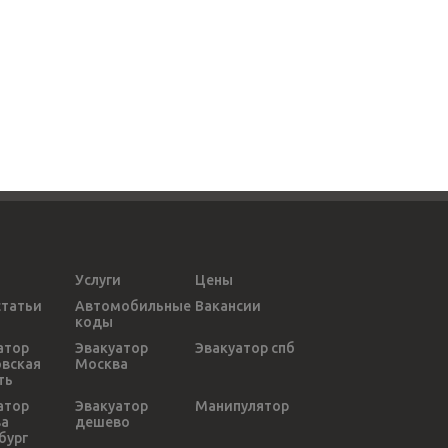
Услуги
Цены
статьи
Автомобильные
Вакансии
коды
атор
Эвакуатор
Эвакуатор спб
вская
Москва
ть
атор
Эвакуатор
Манипулятор
ва
дешево
бург