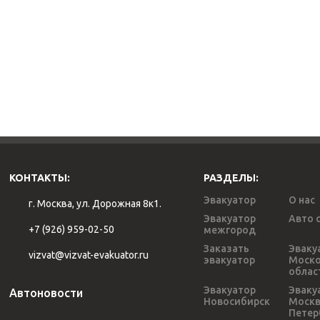
КОНТАКТЫ:
РАЗДЕЛЫ:
Эвакуатор
О нас
г. Москва, ул. Дорожная 8к1.
Эвакуатор
Авто 
+7 (926) 959-02-50
межгород
Заказать
Эваку
vizvat@vizvat-evakuator.ru
эвакуатор
Моско
облас
Эвакуатор
Эваку
Автоновости
Новосибирск
Моск
Петер