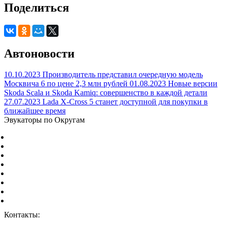
Поделиться
Автоновости
10.10.2023
Производитель представил очередную модель
Москвича 6 по цене 2,3 млн рублей
01.08.2023
Новые версии
Skoda Scala и Skoda Kamiq: совершенство в каждой детали
27.07.2023
Lada X-Cross 5 станет доступной для покупки в
ближайшее время
Эвукаторы по Округам
Центральный Федеральный округ
Северо-Западный Федеральный округ
Южный Федеральный округ
Северо-Кавказский Федеральный округ
Приволжский Федеральный округ
Уральский Федеральный округ
Сибирский Федеральный округ
Дальневосточный Федеральный округ
Контакты:
г. Москва, ул. Дорожная 8к1.