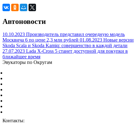
Автоновости
10.10.2023
Производитель представил очередную модель
Москвича 6 по цене 2,3 млн рублей
01.08.2023
Новые версии
Skoda Scala и Skoda Kamiq: совершенство в каждой детали
27.07.2023
Lada X-Cross 5 станет доступной для покупки в
ближайшее время
Эвукаторы по Округам
Центральный Федеральный округ
Северо-Западный Федеральный округ
Южный Федеральный округ
Северо-Кавказский Федеральный округ
Приволжский Федеральный округ
Уральский Федеральный округ
Сибирский Федеральный округ
Дальневосточный Федеральный округ
Контакты:
г. Москва, ул. Дорожная 8к1.
+7 (926) 959-02-50
vizvat@vizvat-evakuator.ru