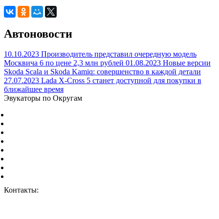
Автоновости
10.10.2023
Производитель представил очередную модель
Москвича 6 по цене 2,3 млн рублей
01.08.2023
Новые версии
Skoda Scala и Skoda Kamiq: совершенство в каждой детали
27.07.2023
Lada X-Cross 5 станет доступной для покупки в
ближайшее время
Эвукаторы по Округам
Центральный Федеральный округ
Северо-Западный Федеральный округ
Южный Федеральный округ
Северо-Кавказский Федеральный округ
Приволжский Федеральный округ
Уральский Федеральный округ
Сибирский Федеральный округ
Дальневосточный Федеральный округ
Контакты:
г. Москва, ул. Дорожная 8к1.
+7 (926) 959-02-50
vizvat@vizvat-evakuator.ru