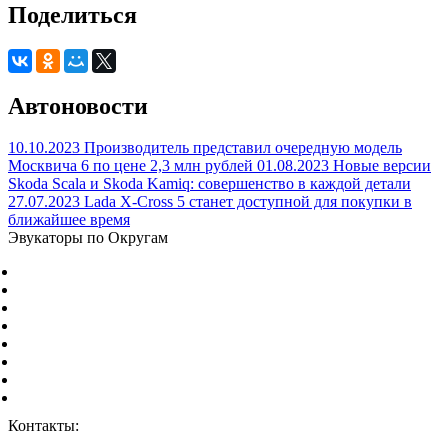
Поделиться
Автоновости
10.10.2023
Производитель представил очередную модель
Москвича 6 по цене 2,3 млн рублей
01.08.2023
Новые версии
Skoda Scala и Skoda Kamiq: совершенство в каждой детали
27.07.2023
Lada X-Cross 5 станет доступной для покупки в
ближайшее время
Эвукаторы по Округам
Центральный Федеральный округ
Северо-Западный Федеральный округ
Южный Федеральный округ
Северо-Кавказский Федеральный округ
Приволжский Федеральный округ
Уральский Федеральный округ
Сибирский Федеральный округ
Дальневосточный Федеральный округ
Контакты:
г. Москва, ул. Дорожная 8к1.