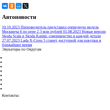
Автоновости
10.10.2023
Производитель представил очередную модель
Москвича 6 по цене 2,3 млн рублей
01.08.2023
Новые версии
Skoda Scala и Skoda Kamiq: совершенство в каждой детали
27.07.2023
Lada X-Cross 5 станет доступной для покупки в
ближайшее время
Эвукаторы по Округам
Центральный Федеральный округ
Северо-Западный Федеральный округ
Южный Федеральный округ
Северо-Кавказский Федеральный округ
Приволжский Федеральный округ
Уральский Федеральный округ
Сибирский Федеральный округ
Дальневосточный Федеральный округ
Контакты:
г. Москва, ул. Дорожная 8к1.
+7 (926) 959-02-50
vizvat@vizvat-evakuator.ru