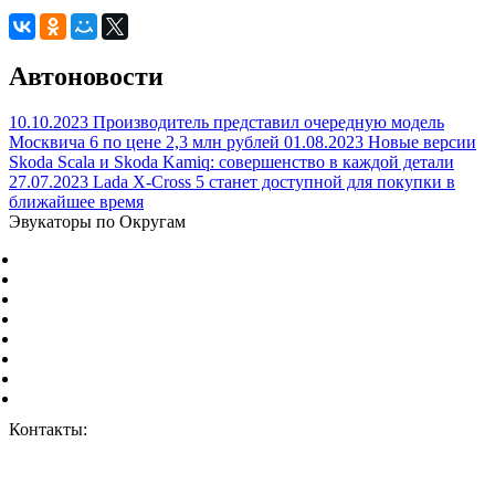
Автоновости
10.10.2023
Производитель представил очередную модель
Москвича 6 по цене 2,3 млн рублей
01.08.2023
Новые версии
Skoda Scala и Skoda Kamiq: совершенство в каждой детали
27.07.2023
Lada X-Cross 5 станет доступной для покупки в
ближайшее время
Эвукаторы по Округам
Центральный Федеральный округ
Северо-Западный Федеральный округ
Южный Федеральный округ
Северо-Кавказский Федеральный округ
Приволжский Федеральный округ
Уральский Федеральный округ
Сибирский Федеральный округ
Дальневосточный Федеральный округ
Контакты:
г. Москва, ул. Дорожная 8к1.
+7 (926) 959-02-50
vizvat@vizvat-evakuator.ru