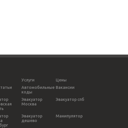
Услуги
Цены
статьи
Автомобильные
Вакансии
коды
атор
Эвакуатор
Эвакуатор спб
вская
Москва
ть
атор
Эвакуатор
Манипулятор
ва
дешево
бург