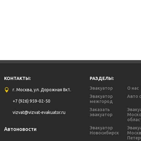
КОНТАКТЫ:
РАЗДЕЛЫ:
Эвакуатор
О нас
г. Москва, ул. Дорожная 8к1.
Эвакуатор
Авто 
+7 (926) 959-02-50
межгород
Заказать
Эваку
vizvat@vizvat-evakuator.ru
эвакуатор
Моско
облас
Эвакуатор
Эваку
Автоновости
Новосибирск
Моск
Петер