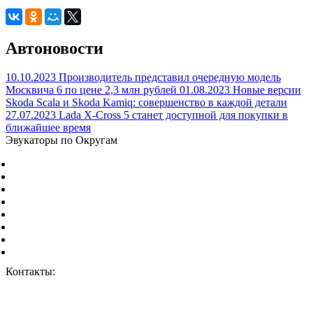
Автоновости
10.10.2023
Производитель представил очередную модель
Москвича 6 по цене 2,3 млн рублей
01.08.2023
Новые версии
Skoda Scala и Skoda Kamiq: совершенство в каждой детали
27.07.2023
Lada X-Cross 5 станет доступной для покупки в
ближайшее время
Эвукаторы по Округам
Центральный Федеральный округ
Северо-Западный Федеральный округ
Южный Федеральный округ
Северо-Кавказский Федеральный округ
Приволжский Федеральный округ
Уральский Федеральный округ
Сибирский Федеральный округ
Дальневосточный Федеральный округ
Контакты:
г. Москва, ул. Дорожная 8к1.
+7 (926) 959-02-50
vizvat@vizvat-evakuator.ru