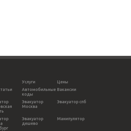
Услуги
Цены
статьи
Автомобильные
Вакансии
коды
атор
Эвакуатор
Эвакуатор спб
вская
Москва
ть
атор
Эвакуатор
Манипулятор
ва
дешево
бург