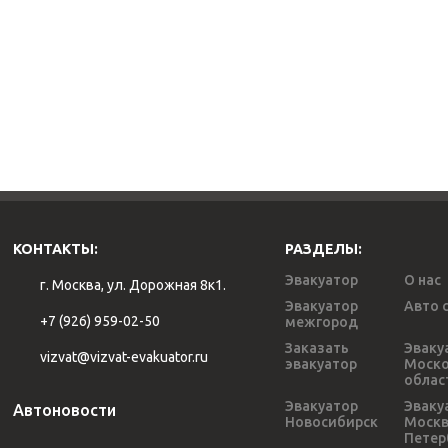
КОНТАКТЫ:
РАЗДЕЛЫ:
Эвакуатор
О нас
г. Москва, ул. Дорожная 8к1.
Эвакуатор
Авто 
+7 (926) 959-02-50
межгород
Заказать
Эваку
vizvat@vizvat-evakuator.ru
эвакуатор
Моско
облас
Эвакуатор
Эваку
Автоновости
Новосибирск
Моск
Петер