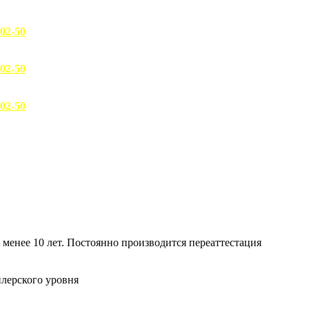
-02-50
-02-50
-02-50
менее 10 лет. Постоянно производится переаттестация
илерского уровня