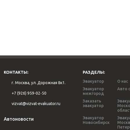
КОНТАКТЫ:
РАЗДЕЛЫ:
Эвакуатор
О нас
г. Москва, ул. Дорожная 8к1.
Эвакуатор
Авто 
+7 (926) 959-02-50
межгород
Заказать
Эваку
vizvat@vizvat-evakuator.ru
эвакуатор
Моско
облас
Эвакуатор
Эваку
Автоновости
Новосибирск
Моск
Петер