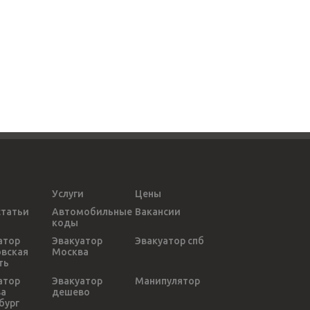
Услуги
Цены
статьи
Автомобильные
Вакансии
коды
атор
Эвакуатор
Эвакуатор спб
вская
Москва
ть
атор
Эвакуатор
Манипулятор
ва
дешево
бург