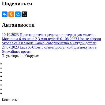
Поделиться
Автоновости
10.10.2023
Производитель представил очередную модель
Москвича 6 по цене 2,3 млн рублей
01.08.2023
Новые версии
Skoda Scala и Skoda Kamiq: совершенство в каждой детали
27.07.2023
Lada X-Cross 5 станет доступной для покупки в
ближайшее время
Эвукаторы по Округам
Центральный Федеральный округ
Северо-Западный Федеральный округ
Южный Федеральный округ
Северо-Кавказский Федеральный округ
Приволжский Федеральный округ
Уральский Федеральный округ
Сибирский Федеральный округ
Дальневосточный Федеральный округ
Контакты:
г. Москва, ул. Дорожная 8к1.