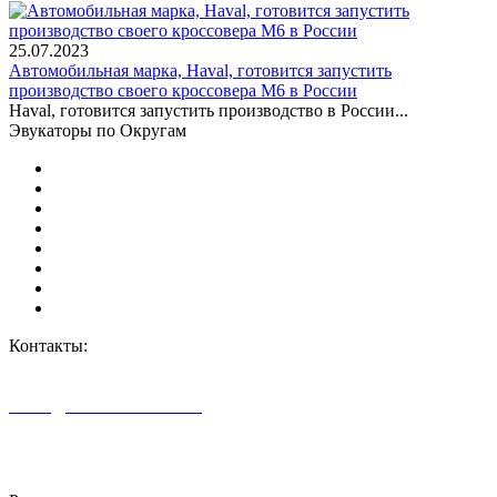
25.07.2023
Автомобильная марка, Haval, готовится запустить
производство своего кроссовера M6 в России
Haval, готовится запустить производство в России...
Эвукаторы по Округам
Центральный Федеральный округ
Северо-Западный Федеральный округ
Южный Федеральный округ
Северо-Кавказский Федеральный округ
Приволжский Федеральный округ
Уральский Федеральный округ
Сибирский Федеральный округ
Дальневосточный Федеральный округ
Контакты:
г. Москва, ул. Дорожная 8к1.
+7 (926) 959-02-50
vizvat@vizvat-evakuator.ru
Автоновости