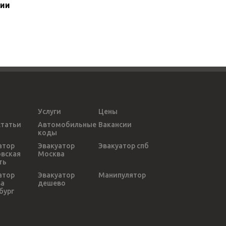
сии
Услуги
Цены
статьи
Автомобильные
Вакансии
коды
атор
Эвакуатор
Эвакуатор спб
вская
Москва
ть
атор
Эвакуатор
Манипулятор
ва
дешево
бург