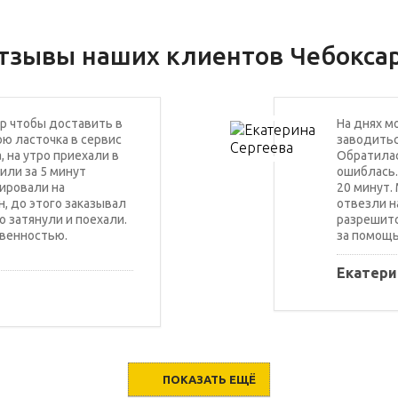
тзывы наших клиентов Чебокса
р чтобы доставить в
На днях м
ю ласточка в сервис
заводитьс
, на утро приехали в
Обратилас
или за 5 минут
ошиблась.
ировали на
20 минут.
, до этого заказывал
отвезли н
о затянули и поехали.
разрешитс
венностью.
за помощь
Екатери
ПОКАЗАТЬ ЕЩЁ