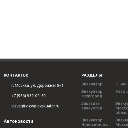
КОНТАКТЫ:
РАЗДЕЛЫ:
Эвакуатор
О нас
г. Москва, ул. Дорожная 8к1.
Эвакуатор
Авто 
+7 (926) 959-02-50
межгород
Заказать
Эваку
vizvat@vizvat-evakuator.ru
эвакуатор
Моско
облас
Эвакуатор
Эваку
Автоновости
Новосибирск
Моск