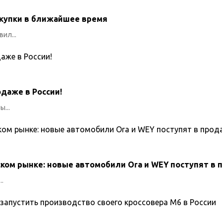
покупки в ближайшее время
ил...
одаже в России!
...
ском рынке: новые автомобили Ora и WEY поступят в 
.