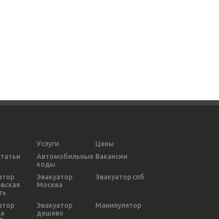
Услуги
Цены
статьи
Автомобильные
Вакансии
коды
атор
Эвакуатор
Эвакуатор спб
вская
Москва
ть
атор
Эвакуатор
Манипулятор
ва
дешево