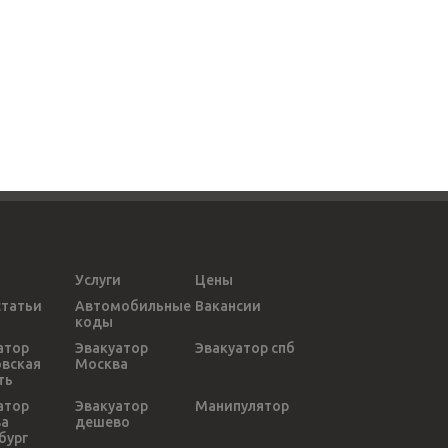
Услуги
Цены
статьи
Автомобильные
Вакансии
коды
атор
Эвакуатор
Эвакуатор спб
вская
Москва
ть
атор
Эвакуатор
Манипулятор
ва
дешево
бург