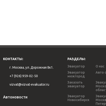
КОНТАКТЫ:
РАЗДЕЛЫ:
Эвакуатор
О нас
г. Москва, ул. Дорожная 8к1.
Эвакуатор
Авто 
+7 (926) 959-02-50
межгород
Заказать
Эваку
vizvat@vizvat-evakuator.ru
эвакуатор
Моско
облас
Эвакуатор
Эваку
Автоновости
Новосибирск
Моск
Петер