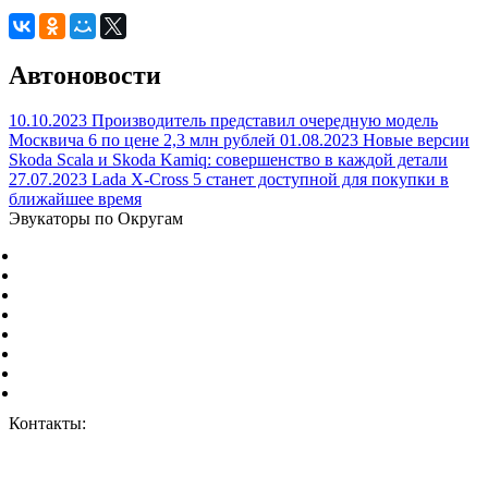
Автоновости
10.10.2023
Производитель представил очередную модель
Москвича 6 по цене 2,3 млн рублей
01.08.2023
Новые версии
Skoda Scala и Skoda Kamiq: совершенство в каждой детали
27.07.2023
Lada X-Cross 5 станет доступной для покупки в
ближайшее время
Эвукаторы по Округам
Центральный Федеральный округ
Северо-Западный Федеральный округ
Южный Федеральный округ
Северо-Кавказский Федеральный округ
Приволжский Федеральный округ
Уральский Федеральный округ
Сибирский Федеральный округ
Дальневосточный Федеральный округ
Контакты:
г. Москва, ул. Дорожная 8к1.
+7 (926) 959-02-50
vizvat@vizvat-evakuator.ru