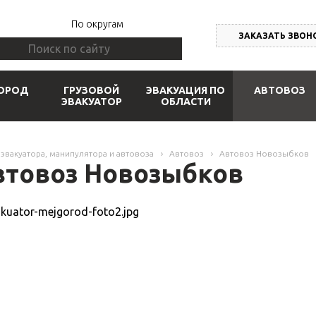
По округам
ЗАКАЗАТЬ ЗВОН
ОРОД
ГРУЗОВОЙ
ЭВАКУАЦИЯ ПО
АВТОВОЗ
ЭВАКУАТОР
ОБЛАСТИ
 эвакуатора, манипулятора и автовоза
Автовоз
Автовоз Новозыбков
втовоз Новозыбков