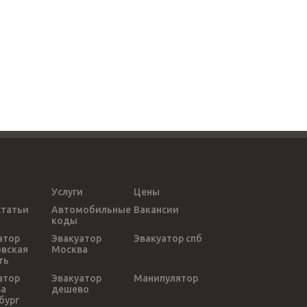
Услуги
Цены
статьи
Автомобильные
Вакансии
коды
атор
Эвакуатор
Эвакуатор спб
вская
Москва
ть
атор
Эвакуатор
Манипулятор
ва
дешево
бург