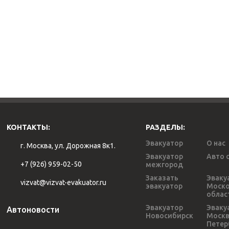
КОНТАКТЫ:
РАЗДЕЛЫ:
Эвакуатор
О нас
г. Москва, ул. Дорожная 8к1.
Эвакуатор
Авто 
+7 (926) 959-02-50
межгород
Заказать
Эваку
vizvat@vizvat-evakuator.ru
эвакуатор
Моско
облас
Эвакуатор
Эваку
Автоновости
Новосибирск
Моск
Петер