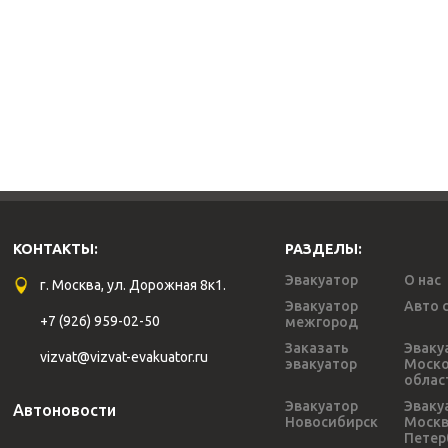
КОНТАКТЫ:
РАЗДЕЛЫ:
Эвакуатор
О нас
г. Москва, ул. Дорожная 8к1.
Эвакуатор
Авто 
+7 (926) 959-02-50
межгород
Заказать
Эваку
vizvat@vizvat-evakuator.ru
эвакуатор
Моско
облас
Эвакуатор
Эваку
Автоновости
Новосибирск
Моск
Петер