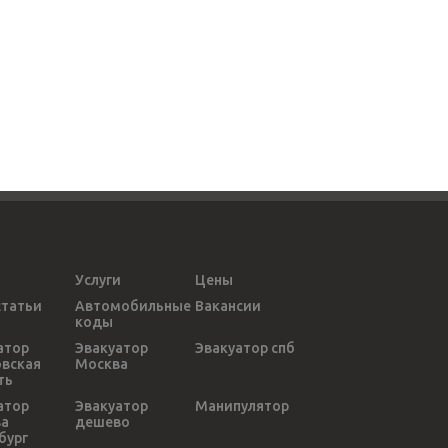
Услуги
Цены
статьи
Автомобильные
Вакансии
коды
атор
Эвакуатор
Эвакуатор спб
вская
Москва
ть
атор
Эвакуатор
Манипулятор
ва
дешево
бург