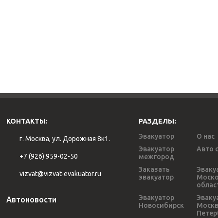
КОНТАКТЫ:
РАЗДЕЛЫ:
Эвакуатор
О нас
г. Москва, ул. Дорожная 8к1.
Эвакуатор
Авто 
+7 (926) 959-02-50
межгород
Заказать
Эваку
vizvat@vizvat-evakuator.ru
эвакуатор
Моско
облас
Эвакуатор
Эваку
Автоновости
Новосибирск
Моск
Петер