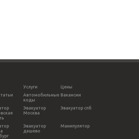
Услуги
Цены
статьи
Автомобильные
Вакансии
коды
атор
Эвакуатор
Эвакуатор спб
вская
Москва
ть
атор
Эвакуатор
Манипулятор
ва
дешево
бург