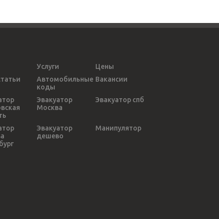
Услуги
Цены
статьи
Автомобильные
Вакансии
коды
атор
Эвакуатор
Эвакуатор спб
вская
Москва
ть
атор
Эвакуатор
Манипулятор
ва
дешево
бург