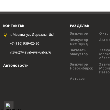
КОНТАКТЫ:
РАЗДЕЛЫ:
Эвакуатор
О нас
г. Москва, ул. Дорожная 8к1.
Эвакуатор
Авто 
+7 (926) 959-02-50
межгород
Заказать
Эваку
vizvat@vizvat-evakuator.ru
эвакуатор
Моско
облас
Эвакуатор
Эваку
Автоновости
Новосибирск
Моск
Петер
Автовоз